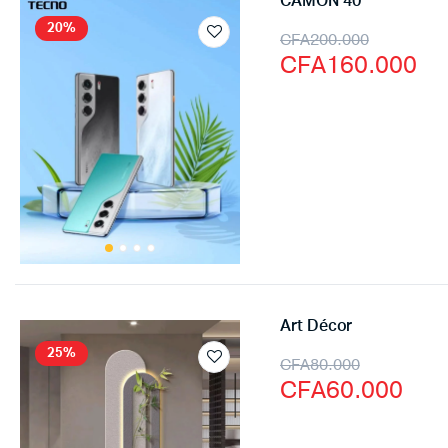
CAMON 40
20%
CFA
200.000
CFA
160.000
Art Décor
25%
CFA
80.000
CFA
60.000