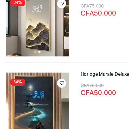
34%
CFA
75.000
CFA
50.000
Horloge Murale Delux
34%
CFA
75.000
CFA
50.000