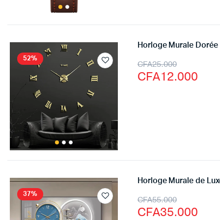
Horloge Murale Dorée 
52%
CFA
25.000
CFA
12.000
Horloge Murale de Lu
37%
CFA
55.000
CFA
35.000