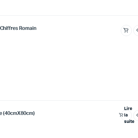
Chiffres Romain
Lire
xe (40cmX80cm)
la
suite