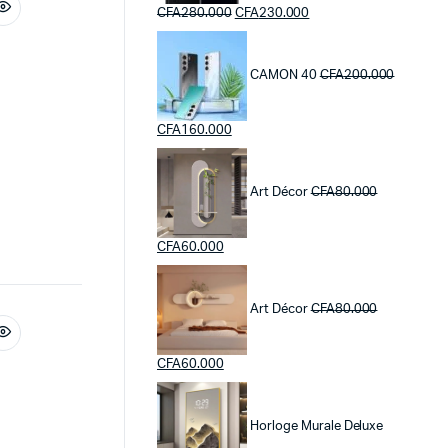
CFA
280.000
CFA
230.000
CAMON 40
CFA
200.000
CFA
160.000
Art Décor
CFA
80.000
CFA
60.000
Art Décor
CFA
80.000
CFA
60.000
Horloge Murale Deluxe