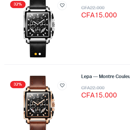
32%
CFA
22.000
CFA
15.000
Lepa — Montre Couleu
32%
CFA
22.000
CFA
15.000