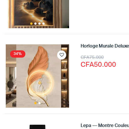
Horloge Murale Delux
34%
CFA
75.000
CFA
50.000
Lepa — Montre Couleu