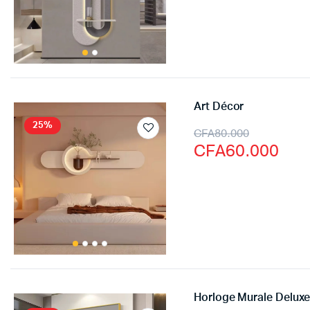
Art Décor
25%
CFA
80.000
CFA
60.000
Horloge Murale Deluxe