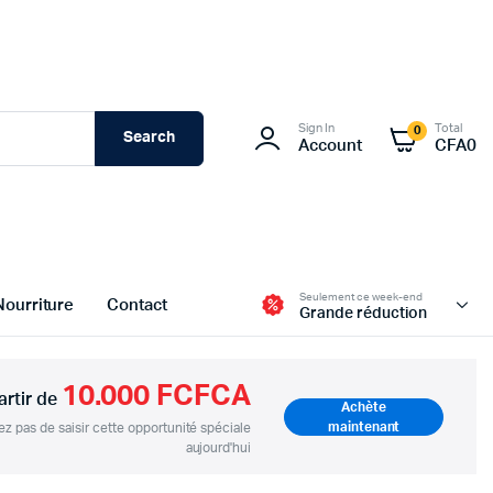
Sign In
Total
0
Search
Account
CFA
0
Seulement ce week-end
Nourriture
Contact
Grande réduction
10.000 FCFCA
artir de
Achète
maintenant
ez pas de saisir cette opportunité spéciale
aujourd'hui