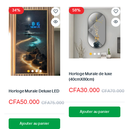
34%
58%
Horloge Murale de luxe
(40cmX80cm)
CFA
30.000
CFA
70.000
Horloge Murale Deluxe LED
CFA
50.000
CFA
75.000
Ajouter au panier
Ajouter au panier