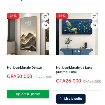
34%
55%
Horloge Murale Deluxe
Horloge Murale de Luxe
(30cmX60cm)
CFA
50.000
CFA
75.000
CFA
25.000
CFA
55.000
Ajouter au panier
Lire la suite