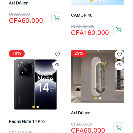
Art Décor
CFA
80.000
CAMON 40
CFA
60.000
CFA
200.000
CFA
160.000
18%
25%
Art Décor
Redmi Note 14 Pro
CFA
80.000
CFA
60.000
CFA
280.000