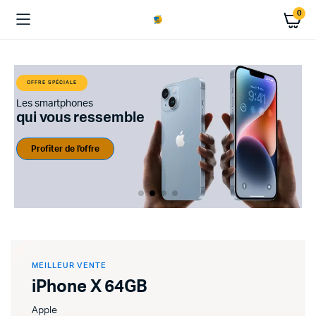
0
OFFRE SPÉCIALE
Les smartphones
cl
qui vous ressemble
M
Profiter de l'offre
MEILLEUR VENTE
iPhone X 64GB
Apple