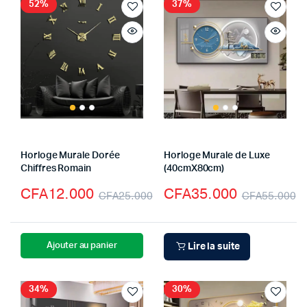
52%
37%
Horloge Murale Dorée
Horloge Murale de Luxe
Chiffres Romain
(40cmX80cm)
CFA
12.000
CFA
35.000
CFA
25.000
CFA
55.000
Ajouter au panier
Lire la suite
34%
30%