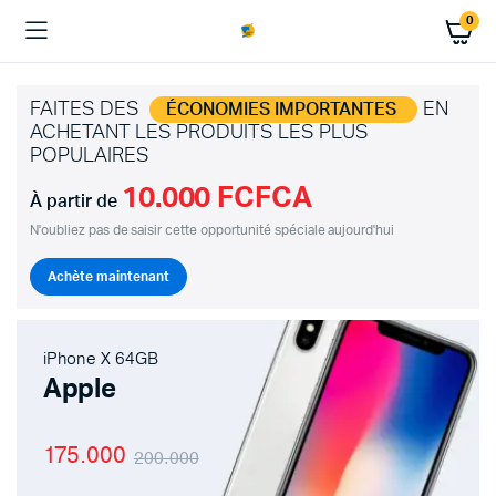
0
FAITES DES
EN
ÉCONOMIES IMPORTANTES
ACHETANT LES PRODUITS LES PLUS
POPULAIRES
10.000 FCFCA
À partir de
N'oubliez pas de saisir cette opportunité spéciale aujourd'hui
Achète maintenant
iPhone X 64GB
Apple
175.000
200.000