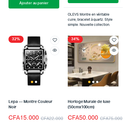
Ajouter au panier
OLEVS Montre en véritable
cuire, bracelet à quartz. Style
simple. Nouvelle collection.
32%
34%
Lepa — Montre Couleur
Horloge Murale de luxe
Noir
(50cmx100cm)
CFA
15.000
CFA
50.000
CFA
22.000
CFA
75.000