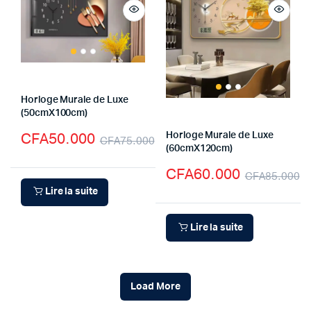
Horloge Murale de Luxe
(50cmX100cm)
CFA
50.000
Horloge Murale de Luxe
CFA
75.000
(60cmX120cm)
CFA
60.000
CFA
85.000
Lire la suite
Lire la suite
Load More