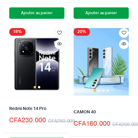
Ajouter au panier
Ajouter au panier
18%
20%
Redmi Note 14 Pro
CAMON 40
CFA
230.000
CFA
280.000
CFA
160.000
CFA
200.00