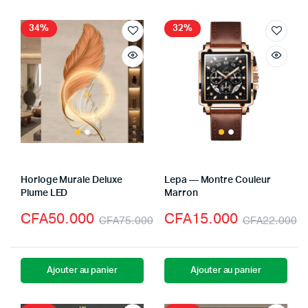
34%
32%
Horloge Murale Deluxe
Lepa — Montre Couleur
Plume LED
Marron
CFA
50.000
CFA
15.000
CFA
75.000
CFA
22.000
Ajouter au panier
Ajouter au panier