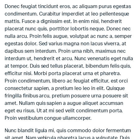
Donec feugiat tincidunt eros, ac aliquam purus egestas
condimentum. Curabitur imperdiet at leo pellentesque
mattis. Fusce a dignissim est. In enim nisi, hendrerit
placerat nunc quis, porttitor lobortis neque. Donec nec
nulla arcu. Proin felis augue, volutpat ac nunc a, semper
egestas dolor. Sed varius magna non lacus viverra, at
dapibus sem interdum. Proin urna nibh, maximus nec
interdum ut, hendrerit et arcu. Nunc venenatis eget nulla
at tempor. Duis sed tellus placerat, bibendum felis quis,
efficitur nisi. Morbi porta placerat urna et pharetra.
Proin condimentum, libero ac feugiat efficitur, est orci
consectetur sapien, a pretium leo leo in elit. Quisque
fringilla finibus arcu, pretium posuere urna posuere sit
amet. Nullam quis sapien a augue aliquet accumsan
eget eu risus. Ut at mi sed velit condimentum porta.
Proin vestibulum congue ullamcorper.
Nunc blandit ligula mi, quis commodo dolor fermentum
sit amet. Nam vehicula pharetra lacus a vulputate. Duis