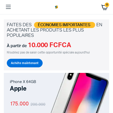
0
FAITES DES
EN
ÉCONOMIES IMPORTANTES
ACHETANT LES PRODUITS LES PLUS
POPULAIRES
10.000 FCFCA
À partir de
N'oubliez pas de saisir cette opportunité spéciale aujourd'hui
Achète maintenant
iPhone X 64GB
Apple
175.000
200.000